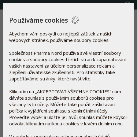
(+420) 800 100 622
Vyberte zemi
Používáme cookies
Menu
Abychom vám poskytli co nejlepší zážitek z našich
webových stránek, používáme soubory cookies!
Novinky | Omega 7
Společnost Pharma Nord používá své vlastní soubory
Články o
cookies a soubory cookies třetích stran k zapamatování
vašich nastavení za účelem personalizace reklam a
zlepšení uživatelské zkušenosti. Pro statistiky také
započítáváme stránky, které navštívíte.
Vynulovat
Omega 7
Kliknutím na „AKCEPTOVAT VŠECHNY COOKIES“ nám
dáváte souhlas s používáním souborů cookies pro
všechny tyto účely. Můžete také použít zaškrtávací
políčka k vyjádření souhlasu s konkrétními účely.
Proveďte výběr a uložte jej. Svůj souhlas můžete kdykoli
odvolat kliknutím na ikonu cookies v levém dolním rohu.
V souladu s podmínkami ochrany osobních údajů