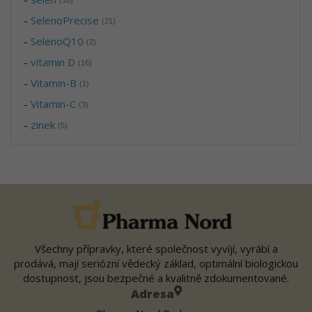
(16)
-
SelenoPrecise
(21)
-
SelenoQ10
(2)
-
vitamin D
(16)
-
Vitamin-B
(1)
-
Vitamin-C
(3)
-
zinek
(5)
Všechny přípravky, které společnost vyvíjí, vyrábí a
prodává, mají seriózní vědecký základ, optimální biologickou
dostupnost, jsou bezpečné a kvalitně zdokumentované.
Adresa