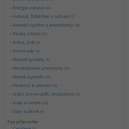
-
Energie a únava
(21)
-
Hubnutí, štíhlá linie a zažívání
(7)
-
Imunitní systém a antioxidanty
(40)
-
Klouby a kosti
(10)
-
Krása, zrak
(9)
-
Krevní cukr
(4)
-
Mastné kyseliny
(6)
-
Metabolizmus a hormony
(19)
-
Mozek a paměť
(10)
-
Plodnost & intimita
(10)
-
Srdce, krevní oběh, cholesterol
(15)
-
Svaly a trénink
(10)
-
Zuby a dásně
(4)
Typ přípravku
-
Carotene
(1)