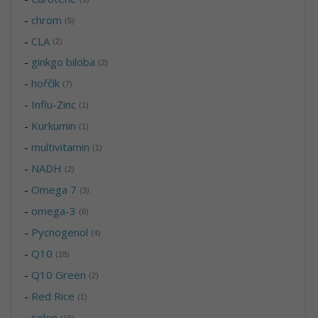
-
chrom
(5)
-
CLA
(2)
-
ginkgo biloba
(2)
-
hořčík
(7)
-
Influ-Zinc
(1)
-
Kurkumin
(1)
-
multivitamin
(1)
-
NADH
(2)
-
Omega 7
(3)
-
omega-3
(6)
-
Pycnogenol
(4)
-
Q10
(18)
-
Q10 Green
(2)
-
Red Rice
(1)
-
selen