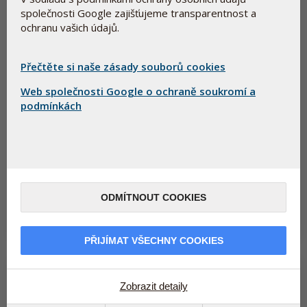
společnosti Google zajišťujeme transparentnost a
ochranu vašich údajů.
Přečtěte si naše zásady souborů cookies
Web společnosti Google o ochraně soukromí a
podmínkách
Hledáte způsob, jak se cítit dobře v období
menopauzy?
9. února 2026
Kolem 40 % českých žen se potýká s vaginální suchostí. Hledáte
přírodní podporu pro zdraví svých sliznic? Objevte jedinečný
rakytník.
ODMÍTNOUT COOKIES
Přečtěte si více
PŘIJÍMAT VŠECHNY COOKIES
Zobrazit detaily