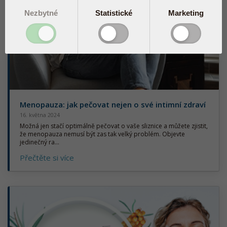
Nezbytné
Statistické
Marketing
Menopauza: jak pečovat nejen o své intimní zdraví
16. května 2024
Možná jen stačí optimálně pečovat o vaše sliznice a můžete zjistit,
že menopauza nemusí být zas tak velký problém. Objevte
jedinečný ra...
Přečtěte si více