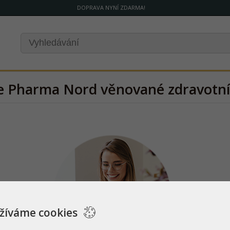
DOPRAVA NYNÍ ZDARMA!
nce Pharma Nord věnované zdravotn
žíváme cookies