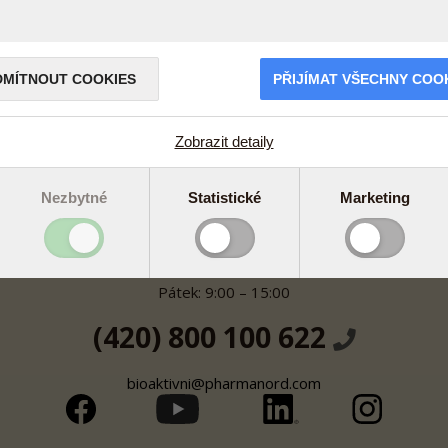
Čtěte více v kap
DMÍTNOUT COOKIES
PŘIJÍMAT VŠECHNY COO
Zobrazit detaily
Nezbytné
Statistické
Marketing
Bezplatná linka
Pondělí – čtvrtek: 9:00 – 16:00
Pátek: 9:00 – 15:00
(420) 800 100 622
bioaktivni@pharmanord.com