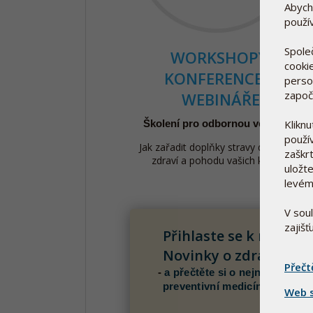
Abych
použí
Spole
WORKSHOPY,
cooki
KONFERENCE A
person
započ
WEBINÁŘE
Školení pro odbornou veřejnost.
Klikn
použí
Jak zařadit doplňky stravy do péče o
zaškrt
zdraví a pohodu vašich klientů.
uložte
levém
V sou
zajiš
Přihlaste se k newslet
Novinky o zdraví pro 
Přečt
-
a přečtěte si o nejnovějších p
preventivní medicíny či o vzd
Web s