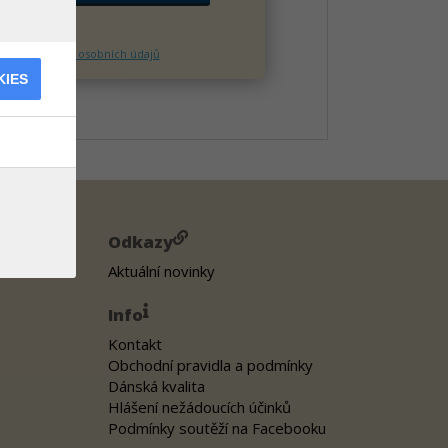
itole o Ochraně osobních údajů
KIES
Odkazy
Aktuální novinky
Info
Kontakt
Obchodní pravidla a podmínky
Dánská kvalita
Hlášení nežádoucích účinků
Podmínky soutěží na Facebooku