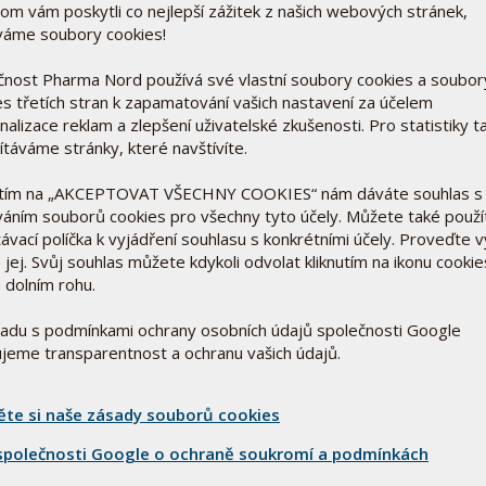
om vám poskytli co nejlepší zážitek z našich webových stránek,
váme soubory cookies!
čnost Pharma Nord používá své vlastní soubory cookies a soubor
DATABÁZE FOTOGRAFIÍ
es třetích stran k zapamatování vašich nastavení za účelem
alizace reklam a zlepšení uživatelské zkušenosti. Pro statistiky t
Obrázky produktů atd.
ítáváme stránky, které navštívíte.
Zde najdete obrázky produktů a
reklamních materiálů.
utím na „AKCEPTOVAT VŠECHNY COOKIES“ nám dáváte souhlas s
váním souborů cookies pro všechny tyto účely. Můžete také použí
ávací políčka k vyjádření souhlasu s konkrétními účely. Proveďte 
 jej. Svůj souhlas můžete kdykoli odvolat kliknutím na ikonu cookie
 dolním rohu.
ladu s podmínkami ochrany osobních údajů společnosti Google
ťujeme transparentnost a ochranu vašich údajů.
teru
zdravotní profesionály
ěte si naše zásady souborů cookies
oznatcích z oblasti zdraví,
ělávacích akcích.
polečnosti Google o ochraně soukromí a podmínkách