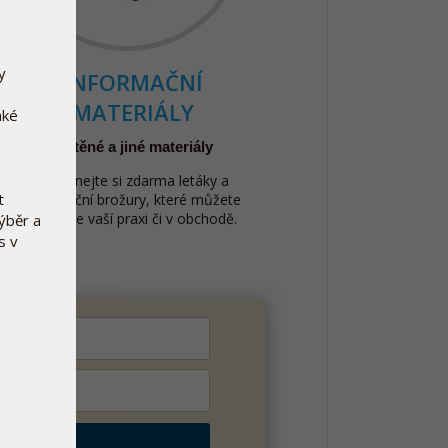
y
INFORMAČNÍ
MATERIÁLY
aké
Tištěné a jiné materiály
Objednejte si zdarma letáky a
t
informační brožury, které můžete
využít ve vaší praxi či v obchodě.
výběr a
s v