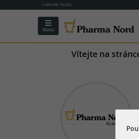
(+420) 800 100 622
Menu
Vítejte na strá
Pou