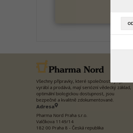
O
Všechny přípravky, které společnost vyvíjí,
vyrábí a prodává, mají seriózní vědecký základ,
optimální biologickou dostupnost, jsou
bezpečné a kvalitně zdokumentované.
Adresa
Pharma Nord Praha s.r.o.
Valčíkova 1149/14
182 00 Praha 8 - Česká republika