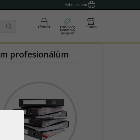
Vyberte zemi
Přihlásit
PointShop
E-shop
Bonusový
program
ím profesionálům