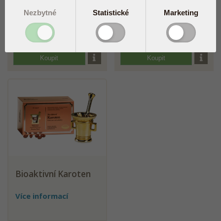
Nezbytné
Statistické
Marketing
Více informací
Více informací
60 cps
449,00 Kč
150 tbl
798,00 Kč
Koupit
Koupit
Bioaktivní Karoten
Více informací