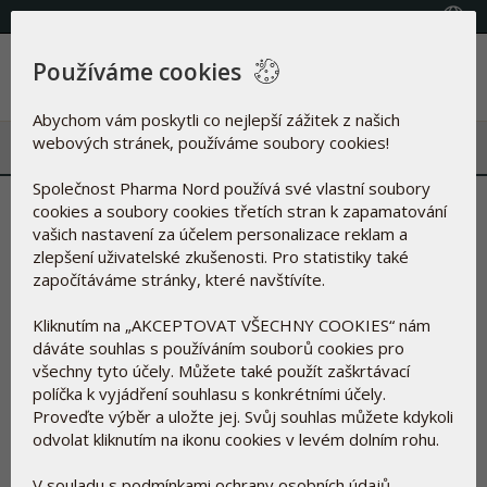
(+420) 800 100 622
Vyberte zemi
Používáme cookies
Menu
Abychom vám poskytli co nejlepší zážitek z našich
webových stránek, používáme soubory cookies!
Společnost Pharma Nord používá své vlastní soubory
cookies a soubory cookies třetích stran k zapamatování
Doporučené produkty
vašich nastavení za účelem personalizace reklam a
zlepšení uživatelské zkušenosti. Pro statistiky také
Zobrazit všechny produkty
započítáváme stránky, které navštívíte.
Kliknutím na „AKCEPTOVAT VŠECHNY COOKIES“ nám
dáváte souhlas s používáním souborů cookies pro
všechny tyto účely. Můžete také použít zaškrtávací
políčka k vyjádření souhlasu s konkrétními účely.
Proveďte výběr a uložte jej. Svůj souhlas můžete kdykoli
odvolat kliknutím na ikonu cookies v levém dolním rohu.
V souladu s podmínkami ochrany osobních údajů