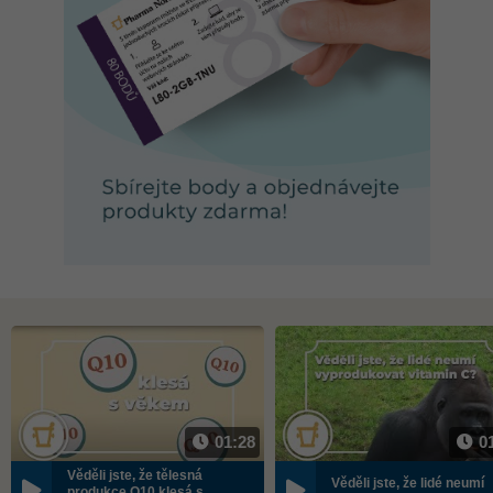
01:28
0
Věděli jste, že tělesná
Věděli jste, že lidé neumí
produkce Q10 klesá s