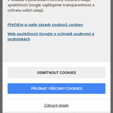
společnosti Google zajišťujeme transparentnost a
Bioaktivní Q10
Bioaktivní
ochranu vašich údajů.
GOLD 100 mg
Pycnogenol
Přečtěte si naše zásady souborů cookies
Více informací
Více informací
Web společnosti Google o ochraně soukromí a
150 cps
2 518,00 Kč
90 tbl
998,00 Kč
podmínkách
Koupit
Koupit
ODMÍTNOUT COOKIES
PŘIJÍMAT VŠECHNY COOKIES
Bioaktivní Marin
Bioaktivní
Zobrazit detaily
Plus
Selen+Zinek