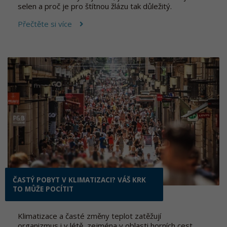
selen a proč je pro štítnou žlázu tak důležitý.
Přečtěte si více
ČASTÝ POBYT V KLIMATIZACI? VÁŠ KRK
TO MŮŽE POCÍTIT
Klimatizace a časté změny teplot zatěžují
organizmus i v létě, zejména v oblasti horních cest