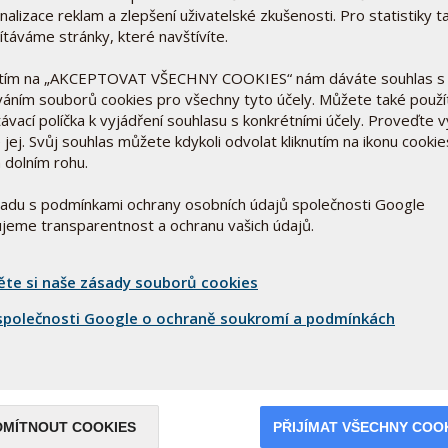
alizace reklam a zlepšení uživatelské zkušenosti. Pro statistiky t
ítáváme stránky, které navštívíte.
utím na „AKCEPTOVAT VŠECHNY COOKIES“ nám dáváte souhlas s
váním souborů cookies pro všechny tyto účely. Můžete také použí
ávací políčka k vyjádření souhlasu s konkrétními účely. Proveďte 
 jej. Svůj souhlas můžete kdykoli odvolat kliknutím na ikonu cookie
 dolním rohu.
ladu s podmínkami ochrany osobních údajů společnosti Google
ťujeme transparentnost a ochranu vašich údajů.
ěte si naše zásady souborů cookies
polečnosti Google o ochraně soukromí a podmínkách
DMÍTNOUT COOKIES
PŘIJÍMAT VŠECHNY COO