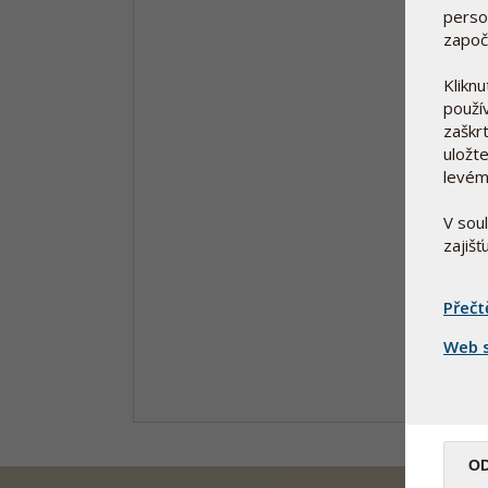
person
započ
Klikn
použí
zaškrt
uložte
levém
V sou
zajiš
Přečt
Web s
O