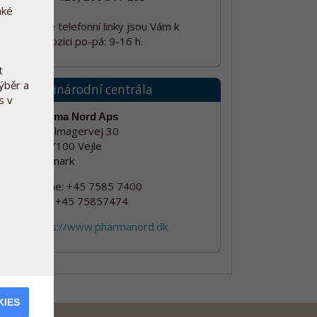
aké
Naše telefonní linky jsou Vám k
dispozici po-pá: 9-16 h.
t
výběr a
Mezinárodní centrála
s v
Pharma Nord Aps
Sadelmagervej 30
DK-7100 Vejle
Denmark
Phone: +45 7585 7400
Fax : +45 75857474
https://www.pharmanord.dk
KIES