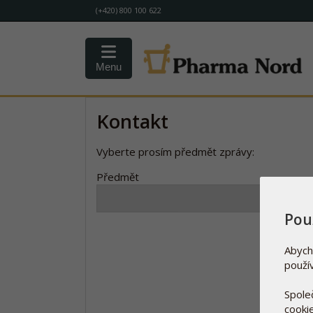
(+420) 800 100 622
Menu
Kontakt
Vyberte prosím předmět zprávy:
Předmět
Pou
Abych
použí
Spole
cooki