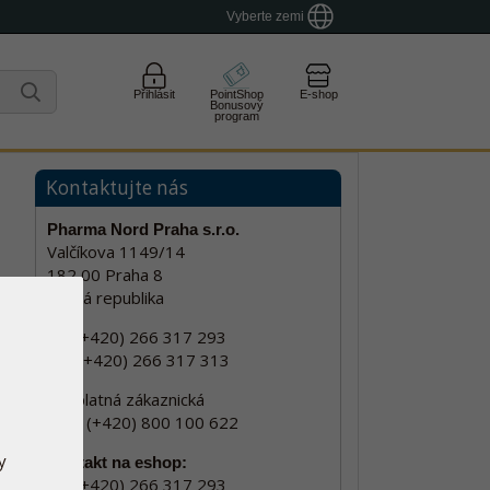
Vyberte zemi
Přihlásit
PointShop
E-shop
Bonusový
program
Kontaktujte nás
Pharma Nord Praha s.r.o.
Valčíkova 1149/14
182 00 Praha 8
Česká republika
tel: (+420) 266 317 293
fax: (+420) 266 317 313
bezplatná zákaznická
linka: (+420) 800 100 622
y
Kontakt na eshop:
tel: (+420) 266 317 293