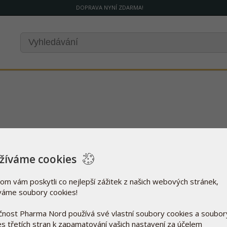
DOPRAVA NYNÍ ZDARMA!
žíváme cookies
om vám poskytli co nejlepší zážitek z našich webových stránek,
váme soubory cookies!
čnost Pharma Nord používá své vlastní soubory cookies a soubor
es třetích stran k zapamatování vašich nastavení za účelem