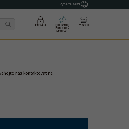
Vyberte zemi
Přihlásit
PointShop
E-shop
Bonusový
program
váhejte nás kontaktovat na