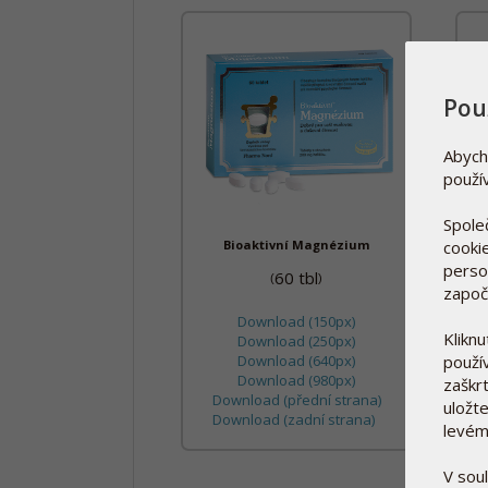
Pou
Abych
použí
Spole
cooki
Bioaktivní Magnézium
person
60 tbl
(
)
započ
Download (150px)
Klikn
Download (250px)
použí
Download (640px)
Download (980px)
zaškrt
Download (přední strana)
uložte
Download (zadní strana)
levém
V sou