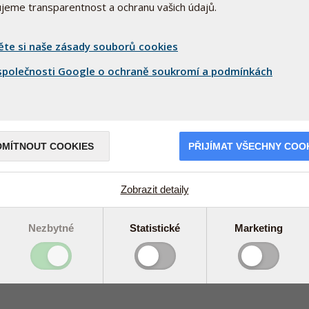
ťujeme transparentnost a ochranu vašich údajů.
ěte si naše zásady souborů cookies
polečnosti Google o ochraně soukromí a podmínkách
DMÍTNOUT COOKIES
PŘIJÍMAT VŠECHNY COO
aktivní Vitamin D3 D-Pearls 38
Bioaktivní D-Pearls Phyto 38 mcg
mcg
80 cps
(
)
80 cps
(
)
Zobrazit detaily
Download (150px)
Download (150px)
Download (250px)
Download (250px)
Download (640px)
Nezbytné
Statistické
Marketing
Download (640px)
Download (980px)
Download (980px)
Download (přední strana)
Download (přední strana)
Download (zadní strana)
Download (zadní strana)