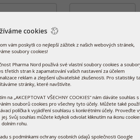
žíváme cookies
om vám poskytli co nejlepší zážitek z našich webových stránek,
váme soubory cookies!
čnost Pharma Nord používá své vlastní soubory cookies a soubor
es třetích stran k zapamatování vašich nastavení za účelem
Bioaktivní Magnézium
Bioaktivní Marin Plus
alizace reklam a zlepšení uživatelské zkušenosti. Pro statistiky t
150 tbl
60 cps
(
)
(
)
ítáváme stránky, které navštívíte.
Download (150px)
Download (150px)
utím na „AKCEPTOVAT VŠECHNY COOKIES“ nám dáváte souhlas s
Download (250px)
Download (250px)
váním souborů cookies pro všechny tyto účely. Můžete také použí
Download (640px)
Download (640px)
Download (980px)
Download (980px)
ávací políčka k vyjádření souhlasu s konkrétními účely. Proveďte 
Download (přední strana)
Download (přední strana)
 jej. Svůj souhlas můžete kdykoli odvolat kliknutím na ikonu cookie
Download (zadní strana)
Download (zadní strana)
 dolním rohu.
ladu s podmínkami ochrany osobních údajů společnosti Google