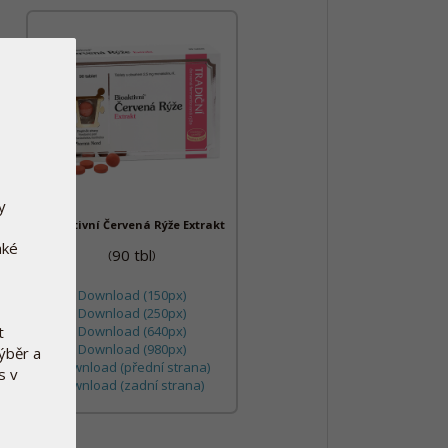
y
Bioaktivní Červená Rýže Extrakt
aké
90 tbl
(
)
Download (150px)
Download (250px)
t
Download (640px)
Download (980px)
výběr a
Download (přední strana)
s v
Download (zadní strana)