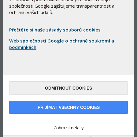
společnosti Google zajišťujeme transparentnost a
ochranu vašich údajů.
Přečtěte si naše zásady souborů cookies
Web společnosti Google o ochraně soukromí a
Doplněk stravy
podmínkách
Dva zdroje niacinu v tabletách s postupným uvolňováním
zajišťující optimální vstřebávání.
Niacin přispívá k normálnímu energetickému metabolizmu
a ke snížení únavy a vyčerpání.
Niacin účinně podporuje tvorbu NAD+ a v těle se dále
ODMÍTNOUT COOKIES
přeměňuje na NADH.
Založeno na vědeckém výzkumu.
Vyrobeno v Dánsku pod farmaceutickou kontrolou.
PŘIJÍMAT VŠECHNY COOKIES
Bioaktivní NAD+ Booster
Zobrazit detaily