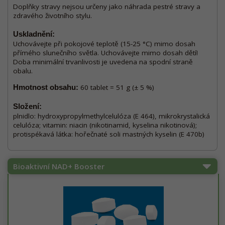
Doplňky stravy nejsou určeny jako náhrada pestré stravy a
zdravého životního stylu.
Uskladnění:
Uchovávejte při pokojové teplotě (15-25 °C) mimo dosah
přímého slunečního světla. Uchovávejte mimo dosah dětí!
Doba minimální trvanlivosti je uvedena na spodní straně
obalu.
Hmotnost obsahu:
60 tablet = 51 g (± 5 %)
Složení:
plnidlo: hydroxypropylmethylcelulóza (E 464), mikrokrystalická
celulóza; vitamin: niacin (nikotinamid, kyselina nikotinová);
protispékavá látka: hořečnaté soli mastných kyselin (E 470b)
Bioaktivní NAD+ Booster