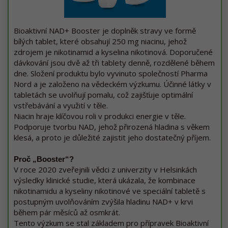
Bioaktivní NAD+ Booster je doplněk stravy ve formě
bílých tablet, které obsahují 250 mg niacinu, jehož
zdrojem je nikotinamid a kyselina nikotinová. Doporučené
dávkování jsou dvě až tři tablety denně, rozdělené během
dne. Složení produktu bylo vyvinuto společností Pharma
Nord a je založeno na vědeckém výzkumu. Účinné látky v
tabletách se uvolňují pomalu, což zajišťuje optimální
vstřebávání a využití v těle.
Niacin hraje klíčovou roli v produkci energie v těle.
Podporuje tvorbu NAD, jehož přirozená hladina s věkem
klesá, a proto je důležité zajistit jeho dostatečný příjem.
Proč „Booster“?
V roce 2020 zveřejnili vědci z univerzity v Helsinkách
výsledky klinické studie, která ukázala, že kombinace
nikotinamidu a kyseliny nikotinové ve speciální tabletě s
postupným uvolňováním zvýšila hladinu NAD+ v krvi
během pár měsíců až osmkrát.
Tento výzkum se stal základem pro přípravek Bioaktivní