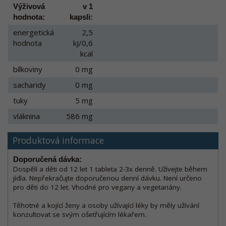
Výživová
v 1
hodnota:
kapsli:
energetická
2,5
hodnota
kJ/0,6
kcal
bílkoviny
0 mg
sacharidy
0 mg
tuky
5 mg
vláknina
586 mg
Produktová informace
Doporučená dávka:
Dospělí a děti od 12 let 1 tableta 2-3x denně. Užívejte během
jídla. Nepřekračujte doporučenou denní dávku. Není určeno
pro děti do 12 let. Vhodné pro vegany a vegetariány.
Těhotné a kojící ženy a osoby užívající léky by měly užívání
konzultovat se svým ošetřujícím lékařem.