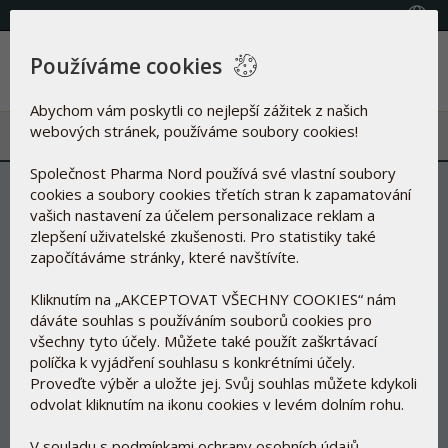
(+420) 800 100 622
Vyberte zemi
Používáme cookies
Menu
Abychom vám poskytli co nejlepší zážitek z našich
webových stránek, používáme soubory cookies!
Společnost Pharma Nord používá své vlastní soubory
Optimální dávka energie -
cookies a soubory cookies třetích stran k zapamatování
efektivní prekurzor pro NAD+
vašich nastavení za účelem personalizace reklam a
zlepšení uživatelské zkušenosti. Pro statistiky také
započítáváme stránky, které navštívíte.
Kliknutím na „AKCEPTOVAT VŠECHNY COOKIES“ nám
dáváte souhlas s používáním souborů cookies pro
všechny tyto účely. Můžete také použít zaškrtávací
políčka k vyjádření souhlasu s konkrétními účely.
Proveďte výběr a uložte jej. Svůj souhlas můžete kdykoli
odvolat kliknutím na ikonu cookies v levém dolním rohu.
V souladu s podmínkami ochrany osobních údajů