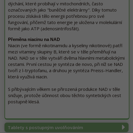
dýchání, které probíhají v mitochondriích, často
označovaných jako "buněčné elektrárny". Díky tomuto
procesu získává tělo energii potřebnou pro své
fungování, přičemž tato energie je uložena v molekulární
formě jako ATP (adenosintrifosfát).
Přeměna niacinu na NAD
Niacin (ve formě nikotinamidu a kyseliny nikotinové) patří
mezi vitaminy skupiny B, které se v těle přeměňují na
NAD. NAD se v těle vytváří dvěma hlavními metabolickými
cestami. První cestou je syntéza de novo, při níž se NAD
tvoří z l-tryptofanu, a druhou je syntéza Preiss-Handler,
která využívá niacin.
S přibývajícím věkem se přirozená produkce NAD v těle
snižuje, protože účinnost obou těchto syntetických cest
postupně klesá.
Tablety s postupným uvolňováním