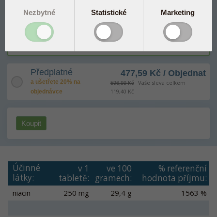
NAD+ Booster 60 tbl
Nezbytné
Statistické
Marketing
Jednorázová objednávka
596,99 Kč
Předplatné
477,59 Kč / Objednat
a ušetřete 20% na
Vaše sleva celkem
596,99 Kč
119,40 Kč
objednávce
Koupit
Účinné
v 1
ve 100
% referenční
látky:
tabletě:
gramech:
hodnota příjmu:
niacin
250 mg
29,4 g
1563 %