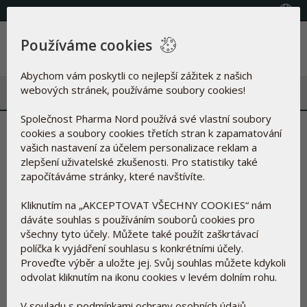
(+420) 800 100 622
Vyberte zemi
Používáme cookies
Menu
Abychom vám poskytli co nejlepší zážitek z našich
webových stránek, používáme soubory cookies!
Společnost Pharma Nord používá své vlastní soubory
Děkujeme vám za vaši
cookies a soubory cookies třetích stran k zapamatování
vašich nastavení za účelem personalizace reklam a
objednávku. Platbu proveďte
zlepšení uživatelské zkušenosti. Pro statistiky také
započítáváme stránky, které navštívíte.
prosím následovně:
Kliknutím na „AKCEPTOVAT VŠECHNY COOKIES“ nám
dáváte souhlas s používáním souborů cookies pro
Celkem
Kč 0.00
všechny tyto účely. Můžete také použít zaškrtávací
políčka k vyjádření souhlasu s konkrétními účely.
z toho DPH
Kč 0.00
Proveďte výběr a uložte jej. Svůj souhlas můžete kdykoli
odvolat kliknutím na ikonu cookies v levém dolním rohu.
Informace k platbě bankovním převodem
V souladu s podmínkami ochrany osobních údajů