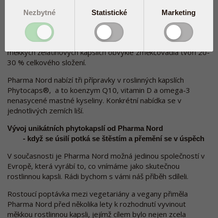
jsou plně stravitelné a neobsahují žádné plastifikátory.
Plastifikátory jsou druh změkčovadel, které zvyšují plasticitu
Nezbytné
Statistické
Marketing
různých materiálů. Používají se například k tomu, aby byl
pružný obal kapsle, čímž se minimalizuje jeho křehkost a
praskání a prodlužuje se trvanlivost kapsle. Ve standardních
měkkých želatinových kapslích obvykle změkčovadla tvoří 20-
30 % celkového složení.
Pharma Nord nabízí tři přípravky v roslinných kapslích
Phytocaps®, a to koenzym Q10, vitamin D a omega-3
nenasycené mastné kyseliny. Konkrétní nabídka se v
jednotlivých zemích liší.
Vývoj unikátních phytokapslí od Pharma Nord
- když se úsilí potká se štěstím a přemění se v úspěch
V současnosti je Pharma Nord možná jedinou společností v
Evropě, která vyrábí to, co vnímáme jako skutečnou
rostlinnou kapsli. Rádi bychom s vámi náš příběh sdíleli.
Rostoucí poptávka mezi vegetariány a vegany přiměla
Pharma Nord před několika lety k rozhodnutí vyvinout
měkkou rostlinnou kapsli, jejímž cílem bylo nejen zcela