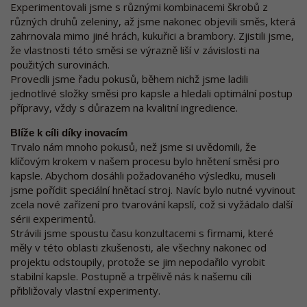
Experimentovali jsme s různými kombinacemi škrobů z
různých druhů zeleniny, až jsme nakonec objevili směs, která
zahrnovala mimo jiné hrách, kukuřici a brambory. Zjistili jsme,
že vlastnosti této směsi se výrazně liší v závislosti na
použitých surovinách.
Provedli jsme řadu pokusů, během nichž jsme ladili
jednotlivé složky směsi pro kapsle a hledali optimální postup
přípravy, vždy s důrazem na kvalitní ingredience.
Blíže k cíli díky inovacím
Trvalo nám mnoho pokusů, než jsme si uvědomili, že
klíčovým krokem v našem procesu bylo hnětení směsi pro
kapsle. Abychom dosáhli požadovaného výsledku, museli
jsme pořídit speciální hnětací stroj. Navíc bylo nutné vyvinout
zcela nové zařízení pro tvarování kapslí, což si vyžádalo další
sérii experimentů.
Strávili jsme spoustu času konzultacemi s firmami, které
měly v této oblasti zkušenosti, ale všechny nakonec od
projektu odstoupily, protože se jim nepodařilo vyrobit
stabilní kapsle. Postupně a trpělivě nás k našemu cíli
přibližovaly vlastní experimenty.