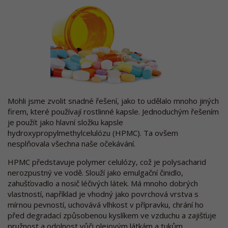
Mohli jsme zvolit snadné řešení, jako to udělalo mnoho jiných
firem, které používají rostlinné kapsle. Jednoduchým řešením
je použít jako hlavní složku kapsle
hydroxypropylmethylcelulózu (HPMC). Ta ovšem
nesplňovala všechna naše očekávání.
HPMC představuje polymer celulózy, což je polysacharid
nerozpustný ve vodě. Slouží jako emulgační činidlo,
zahušťovadlo a nosič léčivých látek. Má mnoho dobrých
vlastností, například je vhodný jako povrchová vrstva s
mírnou pevností, uchovává vlhkost v přípravku, chrání ho
před degradací způsobenou kyslíkem ve vzduchu a zajišťuje
pružnost a odolnost vůči olejovým látkám a tukům.