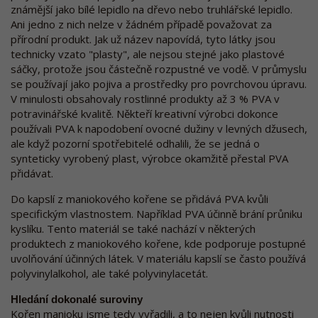
známější jako bílé lepidlo na dřevo nebo truhlářské lepidlo.
Ani jedno z nich nelze v žádném případě považovat za
přírodní produkt. Jak už název napovídá, tyto látky jsou
technicky vzato "plasty", ale nejsou stejné jako plastové
sáčky, protože jsou částečně rozpustné ve vodě. V průmyslu
se používají jako pojiva a prostředky pro povrchovou úpravu.
V minulosti obsahovaly rostlinné produkty až 3 % PVA v
potravinářské kvalitě. Někteří kreativní výrobci dokonce
používali PVA k napodobení ovocné dužiny v levných džusech,
ale když pozorní spotřebitelé odhalili, že se jedná o
synteticky vyrobený plast, výrobce okamžitě přestal PVA
přidávat.
Do kapslí z maniokového kořene se přidává PVA kvůli
specifickým vlastnostem. Například PVA účinně brání průniku
kyslíku. Tento materiál se také nachází v některých
produktech z maniokového kořene, kde podporuje postupné
uvolňování účinných látek. V materiálu kapslí se často používá
polyvinylalkohol, ale také polyvinylacetát.
Hledání dokonalé suroviny
Kořen manioku jsme tedy vyřadili, a to nejen kvůli nutnosti