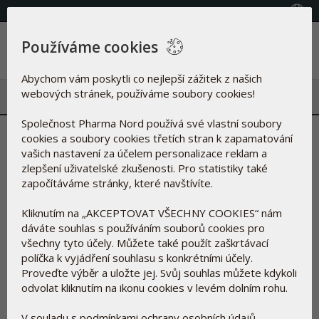
(+420) 800 100 622
Vyberte zemi
Používáme cookies
Menu
Abychom vám poskytli co nejlepší zážitek z našich
webových stránek, používáme soubory cookies!
Společnost Pharma Nord používá své vlastní soubory
Phytocaps
cookies a soubory cookies třetích stran k zapamatování
vašich nastavení za účelem personalizace reklam a
zlepšení uživatelské zkušenosti. Pro statistiky také
započítáváme stránky, které navštívíte.
Kliknutím na „AKCEPTOVAT VŠECHNY COOKIES“ nám
dáváte souhlas s používáním souborů cookies pro
všechny tyto účely. Můžete také použít zaškrtávací
políčka k vyjádření souhlasu s konkrétními účely.
Proveďte výběr a uložte jej. Svůj souhlas můžete kdykoli
Rostlinné kapsle nové generace
odvolat kliknutím na ikonu cookies v levém dolním rohu.
V souladu s podmínkami ochrany osobních údajů