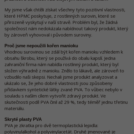
My jsme však chtěli získat všechny tyto pozitivní vlastnosti,
které HPMC poskytuje, z rostlinných surovin, které se
přirozeně vyskytují v naší stravě. Problém byl, že žádná
společnost nám nedokázala nabídnout takový produkt, který
by zároveň vyhovoval i původem suroviny.
Proč jsme nepoužili kořen manioku
Vhodnou surovinou se zdál být kořen manioku vzhledem k
obsahu škrobu, který se používá do obalu kapslí. Jedna
zahraniční firma nám nabídla rostlinný produkt, který byl
složen výhradně z manioku. Znělo to lákavě, ale zároveň to
vzbudilo naši skepsi. Nechali jsme produkt analyzovat a
ukázalo se, že jeho dobré vlastnosti jsou způsobeny
přídavkem syntetické látky zvané PVA. To vůbec nebylo v
souladu s naším cílem vytvořit zdravý produkt. Ve
skutečnosti podíl PVA činil až 29 %, tedy téměř jednu třetinu
materiálu.
Skryté plasty PVA
PVA je zkratka pro dvě termoplastická lepidla:
polyvinylalkohol a polyvinylacetát. Druhé jmenované je