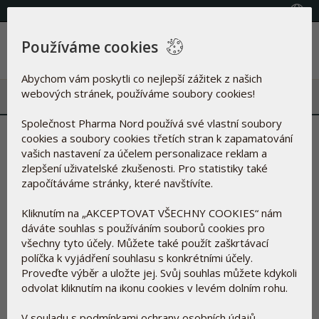
(+420) 800 100 622
Vyberte zemi
Používáme cookies
Menu
Abychom vám poskytli co nejlepší zážitek z našich
webových stránek, používáme soubory cookies!
Společnost Pharma Nord používá své vlastní soubory
a pravidla pro
Podmínky
cookies a soubory cookies třetích stran k zapamatování
vašich nastavení za účelem personalizace reklam a
PointShop Bonusový program
zlepšení uživatelské zkušenosti. Pro statistiky také
započítáváme stránky, které navštívíte.
Body v PointShop Bonusovém programu lze použít pouze k
Kliknutím na „AKCEPTOVAT VŠECHNY COOKIES“ nám
nákupu produktu na webových stránkách společnosti Pharma
dáváte souhlas s používáním souborů cookies pro
Nord:
www.pharmanord.cz/pointshop
. Nelze je využít v
všechny tyto účely. Můžete také použít zaškrtávací
kamenné prodejně.
políčka k vyjádření souhlasu s konkrétními účely.
Proveďte výběr a uložte jej. Svůj souhlas můžete kdykoli
DOPRAVA
odvolat kliknutím na ikonu cookies v levém dolním rohu.
Dopravu máte u Pharma Nord zdarma.
Zásilky z PointShopu zasíláme Českou poštou, standardní
V souladu s podmínkami ochrany osobních údajů