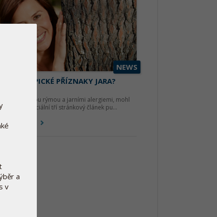
NEWS
PÍ VÁS TYPICKÉ PŘÍZNAKY JARA?
dubna 2015
 trpíte sennou rýmou a jarními alergiemi, mohl
y
s zajímat speciální tří stránkový článek pu...
těte si více
aké
t
výběr a
s v