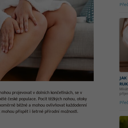
Přeč
JAK
RU
Mívát
ohou projevovat v dolních končetinách, se v
příj
pělé české populace. Pocit těžkých nohou, otoky
Přeč
 poměrně běžné a mohou ovlivňovat každodenní
 mohou přispět i šetrné přírodní možnosti.