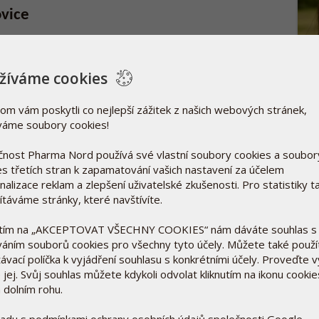
ovice
kátní přírodní extrakt získávaný z kůry
inaster), která roste na jihozápadním pobřeží
žíváme cookies
rostlinné látky, které pomáhají podporovat
om vám poskytli co nejlepší zážitek z našich webových stránek,
TRÁ
ě dolních končetin.
váme soubory cookies!
20. 
Pokud
čnost Pharma Nord používá své vlastní soubory cookies a soubor
by vá
es třetích stran k zapamatování vašich nastavení za účelem
 ochrana buněk
Přeč
alizace reklam a zlepšení uživatelské zkušenosti. Pro statistiky t
ítáváme stránky, které navštívíte.
ma důležitými způsoby.
utím na „AKCEPTOVAT VŠECHNY COOKIES“ nám dáváte souhlas s
í krve, aby se kyslík a živiny dostaly tam, kde
váním souborů cookies pro všechny tyto účely. Můžete také použí
ě odváděly odpadní látky.
ávací políčka k vyjádření souhlasu s konkrétními účely. Proveďte 
 jej. Svůj souhlas můžete kdykoli odvolat kliknutím na ikonu cookie
ůsobením volných radikálů, které se v těle
 dolním rohu.
obení mohou přispívat k buněčnému poškození.
ladu s podmínkami ochrany osobních údajů společnosti Google