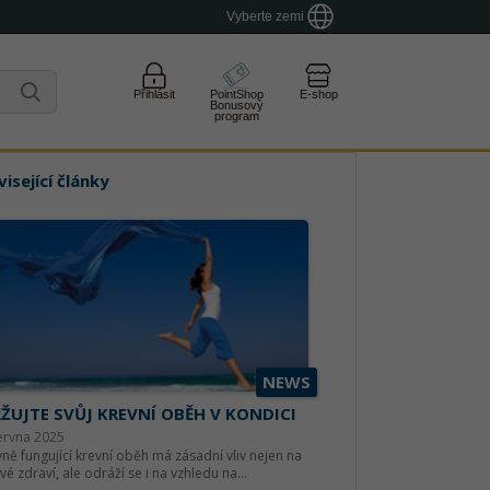
Vyberte zemi
Přihlásit
PointShop
E-shop
Bonusový
program
isející články
NEWS
ŽUJTE SVŮJ KREVNÍ OBĚH V KONDICI
ervna 2025
ně fungující krevní oběh má zásadní vliv nejen na
vé zdraví, ale odráží se i na vzhledu na...