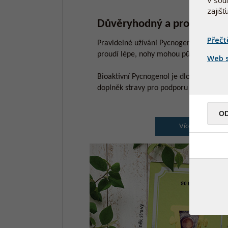
zajiš
Důvěryhodný a prověřený
Přečt
Pravidelné užívání Pycnogenolu může po
proudí lépe, nohy mohou působit lehčeji
Web s
Bioaktivní Pycnogenol je dlouhodobě z
doplněk stravy pro podporu krevního ob
O
Více o Bioaktiv