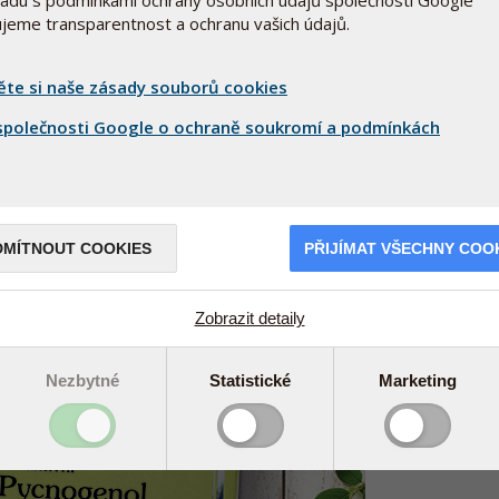
ťujeme transparentnost a ochranu vašich údajů.
 výzkumem
ěte si naše zásady souborů cookies
moci podpořit zdravou cirkulaci krve. Když krev
, svěžeji a komfortněji.
polečnosti Google o ochraně soukromí a podmínkách
koumán a je považován za velmi dobře snášený
ěhu a zdraví nohou.
DMÍTNOUT COOKIES
PŘIJÍMAT VŠECHNY COO
ním Pycnogenolu čtěte zde
Zobrazit detaily
Nezbytné
Statistické
Marketing