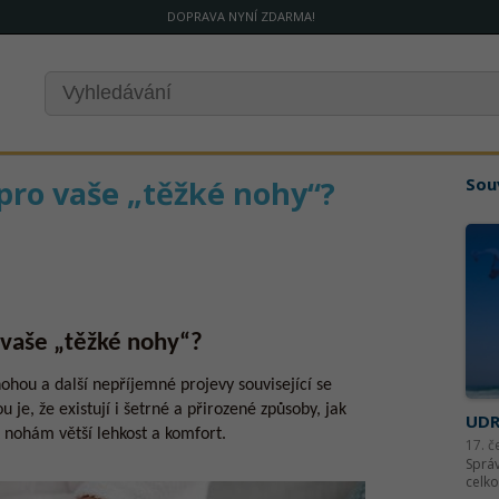
DOPRAVA NYNÍ ZDARMA!
 pro vaše „těžké nohy“?
Souv
 vaše „těžké nohy“?
nohou a další nepříjemné projevy související se
 je, že existují i šetrné a přirozené způsoby, jak
UDR
 nohám větší lehkost a komfort.
17. č
Správ
celko