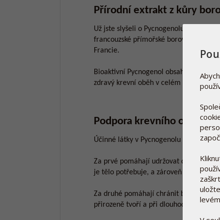
Přírodní extrakt z kůry bor
Už jste slyšeli o Pycnogenolu? Jde o uni
francouzské přímořské borovice (Pinus p
Francie.
Pou
Bioaktivní Pycnogenol obsahuje účinné 
Abych
zdravý krevní oběh v celém těle - včetn
použí
Spole
cooki
Podpora krevního oběhu a
person
započ
Účinné látky v Pycnogenolu působí dvě
Klikn
Za prvé pomáhají udržovat dobré prouděn
použí
je tělo potřebuje, a zároveň se efektivn
zaškrt
uložte
Za druhé pomáhají chránit buňky před p
levém
přirozeně tvoří a při dlouhodobém půs
V sou