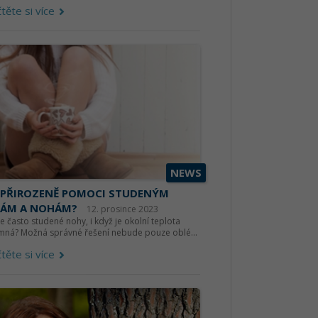
těte si více
NEWS
 PŘIROZENĚ POMOCI STUDENÝM
KÁM A NOHÁM?
12. prosince 2023
e často studené nohy, i když je okolní teplota
emná? Možná správné řešení nebude pouze oblé...
těte si více