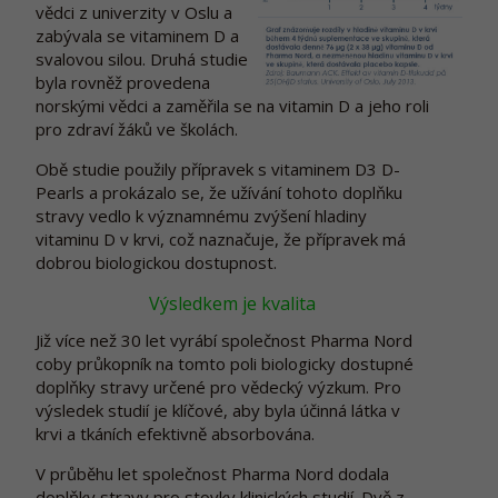
vědci z univerzity v Oslu a
zabývala se vitaminem D a
svalovou silou. Druhá studie
byla rovněž provedena
norskými vědci a zaměřila se na vitamin D a jeho roli
pro zdraví žáků ve školách.
Obě studie použily přípravek s vitaminem D3 D-
Pearls a prokázalo se, že užívání tohoto doplňku
stravy vedlo k významnému zvýšení hladiny
vitaminu D v krvi, což naznačuje, že přípravek má
dobrou biologickou dostupnost.
Výsledkem je kvalita
Již více než 30 let vyrábí společnost Pharma Nord
coby průkopník na tomto poli biologicky dostupné
doplňky stravy určené pro vědecký výzkum. Pro
výsledek studií je klíčové, aby byla účinná látka v
krvi a tkáních efektivně absorbována.
V průběhu let společnost Pharma Nord dodala
doplňky stravy pro stovky klinických studií. Dvě z