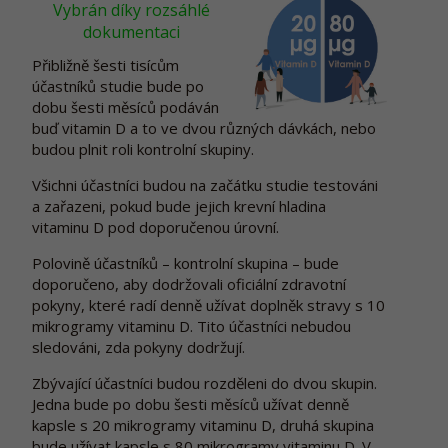
Vybrán díky rozsáhlé
dokumentaci
Přibližně šesti tisícům
účastníků studie bude po
dobu šesti měsíců podáván
buď vitamin D a to ve dvou různých dávkách, nebo
budou plnit roli kontrolní skupiny.
Všichni účastníci budou na začátku studie testováni
a zařazeni, pokud bude jejich krevní hladina
vitaminu D pod doporučenou úrovní.
Polovině účastníků – kontrolní skupina – bude
doporučeno, aby dodržovali oficiální zdravotní
pokyny, které radí denně užívat doplněk stravy s 10
mikrogramy vitaminu D. Tito účastníci nebudou
sledováni, zda pokyny dodržují.
Zbývající účastníci budou rozděleni do dvou skupin.
Jedna bude po dobu šesti měsíců užívat denně
kapsle s 20 mikrogramy vitaminu D, druhá skupina
bude užívat kapsle s 80 mikrogramy vitaminu D. V