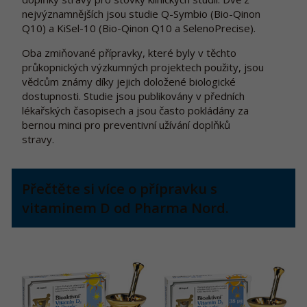
nejvýznamnějších jsou studie Q-Symbio (Bio-Qinon
Q10) a KiSel-10 (Bio-Qinon Q10 a SelenoPrecise).
Oba zmiňované přípravky, které byly v těchto
průkopnických výzkumných projektech použity, jsou
vědcům známy díky jejich doložené biologické
dostupnosti. Studie jsou publikovány v předních
lékařských časopisech a jsou často pokládány za
bernou minci pro preventivní užívání doplňků
stravy.
Přečtěte si více o přípravku s
vitaminem D od Pharma Nord.