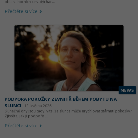
oblasti horních cest dýchac...
Přečtěte si více
NEWS
PODPORA POKOŽKY ZEVNITŘ BĚHEM POBYTU NA
SLUNCI
13. května 2026
Slunečné dny jsou tady. Víte, že slunce může urychlovat stárnutí pokožky?
Zjistěte, jak ji podpořit ...
Přečtěte si více