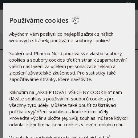
(+420) 800 100 622
Vyberte zemi
Používáme cookies
Menu
Abychom vám poskytli co nejlepší zážitek z našich
webových stránek, používáme soubory cookies!
Společnost Pharma Nord používá své vlastní soubory
Tento vitamin D byl vědci
cookies a soubory cookies třetích stran k zapamatování
vašich nastavení za účelem personalizace reklam a
vybrán pro významnou studii
zlepšení uživatelské zkušenosti. Pro statistiky také
započítáváme stránky, které navštívíte.
7.12.2020
Kliknutím na „AKCEPTOVAT VŠECHNY COOKIES“ nám
dáváte souhlas s používáním souborů cookies pro
všechny tyto účely. Můžete také použít zaškrtávací
políčka k vyjádření souhlasu s konkrétními účely.
Proveďte výběr a uložte jej. Svůj souhlas můžete kdykoli
odvolat kliknutím na ikonu cookies v levém dolním rohu.
V souladu s podmínkami ochrany osobních údajů