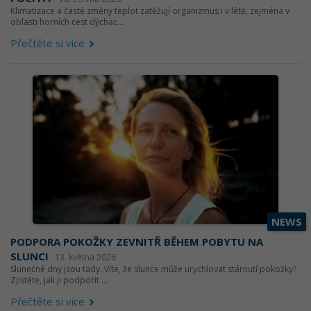
Klimatizace a časté změny teplot zatěžují organizmus i v létě, zejména v
oblasti horních cest dýchac...
Přečtěte si více
NEWS
PODPORA POKOŽKY ZEVNITŘ BĚHEM POBYTU NA
SLUNCI
13. května 2026
Slunečné dny jsou tady. Víte, že slunce může urychlovat stárnutí pokožky?
Zjistěte, jak ji podpořit ...
Přečtěte si více