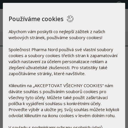
(+420) 800 100 622
Vyberte zemi
Používáme cookies
Menu
Abychom vám poskytli co nejlepší zážitek z našich
webových stránek, používáme soubory cookies!
Společnost Pharma Nord používá své vlastní soubory
Trápí vás typické příznaky
cookies a soubory cookies třetích stran k zapamatování
vašich nastavení za účelem personalizace reklam a
jara?
zlepšení uživatelské zkušenosti. Pro statistiky také
započítáváme stránky, které navštívíte.
20.4.2015
Kliknutím na „AKCEPTOVAT VŠECHNY COOKIES“ nám
dáváte souhlas s používáním souborů cookies pro
Skvělá zpráva pro ty, co milují život venku:
všechny tyto účely. Můžete také použít zaškrtávací
MF DNES píše o přírodní úlevě od alergií.
políčka k vyjádření souhlasu s konkrétními účely.
Proveďte výběr a uložte jej. Svůj souhlas můžete kdykoli
Pokud trpíte sennou rýmou a jarními alergiemi, mohl by vás
odvolat kliknutím na ikonu cookies v levém dolním rohu.
zajímat speciální tří stránkový článek publikovaný letos 17.
dubna v příloze Rodina DNES.Kromě alergií se můžete dočíst
V souladu s podmínkami ochrany osobních údajů
také o Pycnogenolu, přírodním výtažku, o který se zajímají