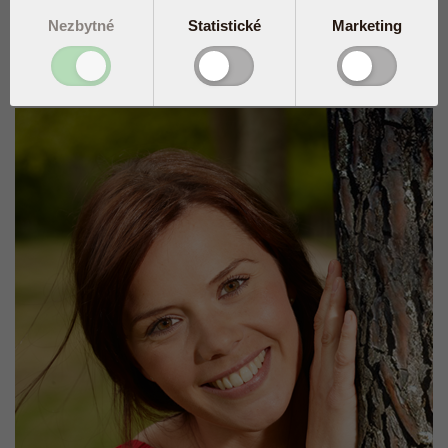
organické kyseliny, které se přirozeně vyskytují v kůře
Nezbytné
Statistické
Marketing
těchto stromů.
Více o přípravku Bioaktivní Pycnogenol
zde