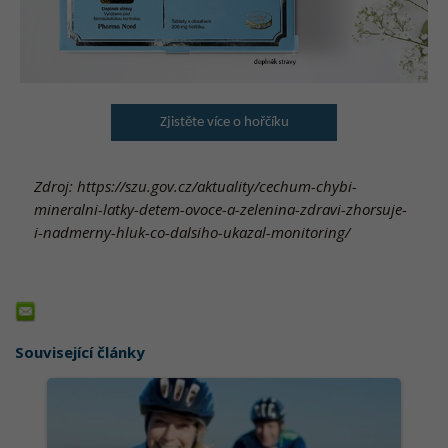
Zjistěte více o hořčíku
Zdroj: https://szu.gov.cz/aktuality/cechum-chybi-
mineralni-latky-detem-ovoce-a-zelenina-zdravi-zhorsuje-
i-nadmerny-hluk-co-dalsiho-ukazal-monitoring/
Související články