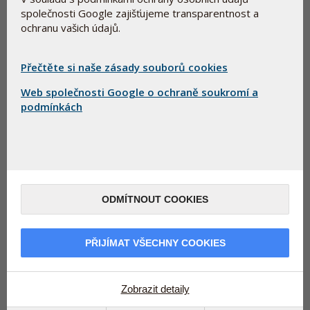
společnosti Google zajišťujeme transparentnost a
ochranu vašich údajů.
Přečtěte si naše zásady souborů cookies
Web společnosti Google o ochraně soukromí a
podmínkách
Podle nedávné zprávy Státního zdravotního ústavu má
ODMÍTNOUT COOKIES
poměrně velká část populace nedostatek vápníku a
hořčíku. Obě dvě mikroživiny jsou přitom nezbytné pro
naše zdraví.
PŘIJÍMAT VŠECHNY COOKIES
Podporuje stovky tělesných funkcí
Zobrazit detaily
Podívejme se blíže na hořčík: tato jediná minerální látka