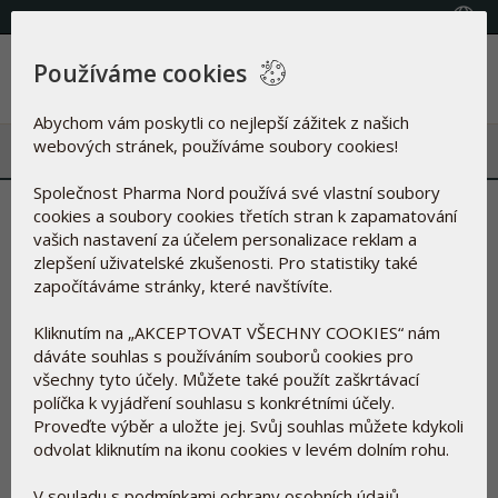
(+420) 800 100 622
Vyberte zemi
Používáme cookies
Menu
Abychom vám poskytli co nejlepší zážitek z našich
webových stránek, používáme soubory cookies!
Společnost Pharma Nord používá své vlastní soubory
Mnoho Čechů nepřijímá
cookies a soubory cookies třetích stran k zapamatování
vašich nastavení za účelem personalizace reklam a
dostatek vápníku a hořčíku
zlepšení uživatelské zkušenosti. Pro statistiky také
započítáváme stránky, které navštívíte.
11.11.2025
Kliknutím na „AKCEPTOVAT VŠECHNY COOKIES“ nám
dáváte souhlas s používáním souborů cookies pro
všechny tyto účely. Můžete také použít zaškrtávací
Mnoho Čechů nepřijímá dostatek
políčka k vyjádření souhlasu s konkrétními účely.
vápníku a hořčíku
Proveďte výběr a uložte jej. Svůj souhlas můžete kdykoli
odvolat kliknutím na ikonu cookies v levém dolním rohu.
Nedávno zveřejněná zpráva upozorňuje, že náš jídelníček
nemusí pokrývat všechny potřeby našeho těla.
V souladu s podmínkami ochrany osobních údajů